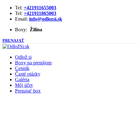
Tel:
+421911655003
Tel:
+421911865003
Email:
info@odlozsi.sk
Boxy:
Žilina
PRENAJAŤ
Odlož si
Boxy na prenájom
Cenník
Časté otázky
Galéria
Môj účet
Prenajať box