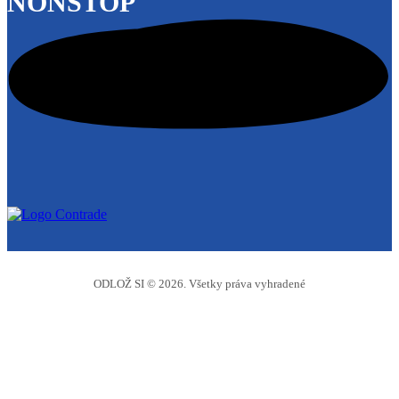
NONSTOP
ODLOŽ SI © 2026. Všetky práva vyhradené
Odlož si
Boxy na prenájom
Cenník
Časté otázky
Galéria