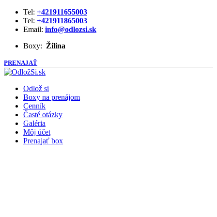
Tel:
+421911655003
Tel:
+421911865003
Email:
info@odlozsi.sk
Boxy:
Žilina
PRENAJAŤ
Odlož si
Boxy na prenájom
Cenník
Časté otázky
Galéria
Môj účet
Prenajať box