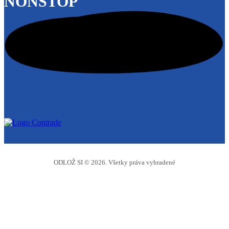
NONSTOP
ODLOŽ SI © 2026. Všetky práva vyhradené
Odlož si
Boxy na prenájom
Cenník
Časté otázky
Galéria