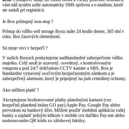
vám náš systém zašle automaticky SMS správou a e-mailom, ktoré
ste zadali pri registrácii.
Je Box prístupný non-stop ?
Prístup do vášho self storage Boxu máte 24 hodín denne, 365 dní v
roku. Bez časových obmedzení.
Sú moje veci v bezpečí ?
V našich Boxoch poskytujeme nadštandardné zabezpečenie vášho
majetku. Celý areál je uzavretý, osvetlený, s kontrolovaným
vstupom a pod 24/7 dohľadom CCTV kamier a SBS. Box je
štandardne vybavený oceľovým bezpečnostným zámkom a je
zabezpečený alarmom, ktorý je pripojený na pult centrálnej ochrany.
Ako môžem platiť ?
Akceptujeme bezhotovostné platby platobnými kartami (cez
bezpečnú platobnú bránu GO pay) Apple Pay, Google Pay alebo
prevodom na bankový účet. Môžete použiť mobilnú aplikáciu vašej
banky a zaplatiť jedným klikom v mobile cez tlačítko Pay-me alebo
naskenovaním QR kódu zo zálohovej faktúry.