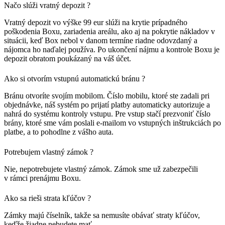
Načo slúži vratný depozit ?
Vratný depozit vo výške 99 eur slúži na krytie prípadného
poškodenia Boxu, zariadenia areálu, ako aj na pokrytie nákladov v
situácii, keď Box nebol v danom termíne riadne odovzdaný a
nájomca ho naďalej používa. Po ukončení nájmu a kontrole Boxu je
depozit obratom poukázaný na váš účet.
Ako si otvorím vstupnú automatickú bránu ?
Bránu otvoríte svojím mobilom. Číslo mobilu, ktoré ste zadali pri
objednávke, náš systém po prijatí platby automaticky autorizuje a
nahrá do systému kontroly vstupu. Pre vstup stačí prezvoniť číslo
brány, ktoré sme vám poslali e-mailom vo vstupných inštrukciách po
platbe, a to pohodlne z vášho auta.
Potrebujem vlastný zámok ?
Nie, nepotrebujete vlastný zámok. Zámok sme už zabezpečili
v rámci prenájmu Boxu.
Ako sa rieši strata kľúčov ?
Zámky majú číselník, takže sa nemusíte obávať straty kľúčov,
keďže žiadne nebudete mať.