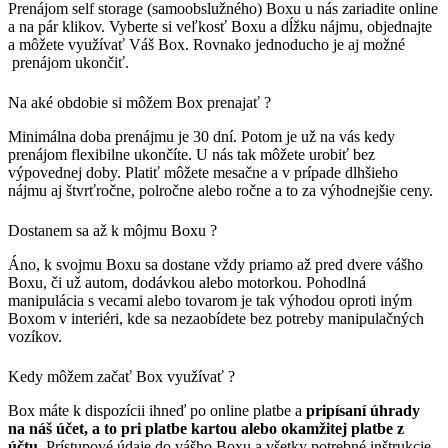
Prenájom self storage (samoobslužného) Boxu u nás zariadite online
a na pár klikov. Vyberte si veľkosť Boxu a dĺžku nájmu, objednajte
a môžete využívať Váš Box. Rovnako jednoducho je aj možné
prenájom ukončiť.
Na aké obdobie si môžem Box prenajať ?
Minimálna doba prenájmu je 30 dní. Potom je už na vás kedy
prenájom flexibilne ukončíte. U nás tak môžete urobiť bez
výpovednej doby. Platiť môžete mesačne a v prípade dlhšieho
nájmu aj štvrťročne, polročne alebo ročne a to za výhodnejšie ceny.
Dostanem sa až k môjmu Boxu ?
Áno, k svojmu Boxu sa dostane vždy priamo až pred dvere vášho
Boxu, či už autom, dodávkou alebo motorkou. Pohodlná
manipulácia s vecami alebo tovarom je tak výhodou oproti iným
Boxom v interiéri, kde sa nezaobídete bez potreby manipulačných
vozíkov.
Kedy môžem začať Box využívať ?
Box máte k dispozícii ihneď po online platbe a
pripísaní úhrady
na náš účet, a to pri platbe kartou alebo okamžitej platbe z
účtu
. Prístupové údaje do vášho Boxu a všetky potrebné inštrukcie